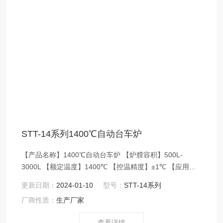
STT-14系列1400℃自动台车炉
【产品名称】1400℃自动台车炉 【炉膛容积】500L-
3000L 【额定温度】1400℃ 【控温精度】±1℃ 【应用领
域】STT系列台车炉额定温度1400℃，炉门和台车一
更新日期：
2024-01-10
型号：
STT-14系列
体式设计，台车沿轨道前后自动进出，炉膛
厂商性质：
生产厂家
采用轻质莫来石耐火砖材料特殊搭建拼装，硅碳棒
分布在炉膛两侧和底部，三面加热
查看详情