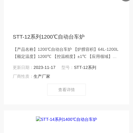
STT-12系列1200℃自动台车炉
【产品名称】1200℃自动台车炉 【炉膛容积】64L-1200L
【额定温度】1200℃ 【控温精度】±1℃ 【应用领域】
STT系列台车炉额定温度1200℃，炉门自动液压机
更新日期：
2023-11-17
型号：
STT-12系列
械升降，台车沿轨道前后进出，炉膛采用轻
厂商性质：
生产厂家
质莫来石耐火砖材料特殊搭建拼装，电阻丝缠绕在
陶瓷管上兵分布在炉膛两侧和底部，三面加热
查看详情