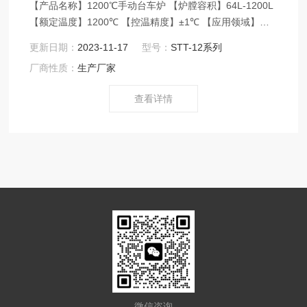
【产品名称】1200℃手动台车炉 【炉膛容积】64L-1200L
【额定温度】1200℃ 【控温精度】±1℃ 【应用领域】
STT系列台车炉额定温度1200℃，炉门自动液
更新日期：
2023-11-17
型号：
STT-12系列
压机械升降，台车沿轨道前后进出，炉膛采
厂商性质：
生产厂家
用轻质莫来石耐火砖材料特殊搭建拼装，电阻丝缠
绕在陶瓷管上兵分布在炉膛两侧和底部，三面加
查看详情
热；
微信咨询